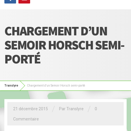
CHARGEMENT D’UN
SEMOIR HORSCH SEMI-
PORTÉ
Translyre
Chargement d’un Semoir Horsch semi-porté
/
/
21 décembre 2015
Par Translyre
0
Commentaire