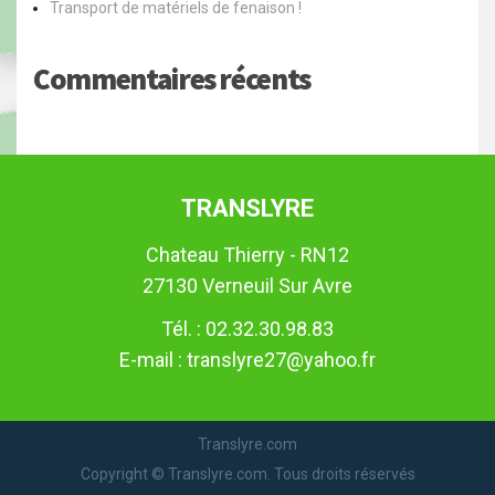
Transport de matériels de fenaison !
Commentaires récents
TRANSLYRE
Chateau Thierry - RN12
27130 Verneuil Sur Avre
Tél. : 02.32.30.98.83
E-mail : translyre27@yahoo.fr
Translyre.com
Copyright © Translyre.com. Tous droits réservés