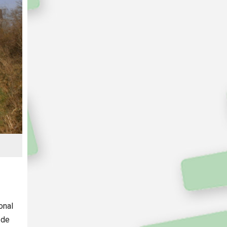
onal
 de