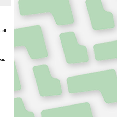
util
ous