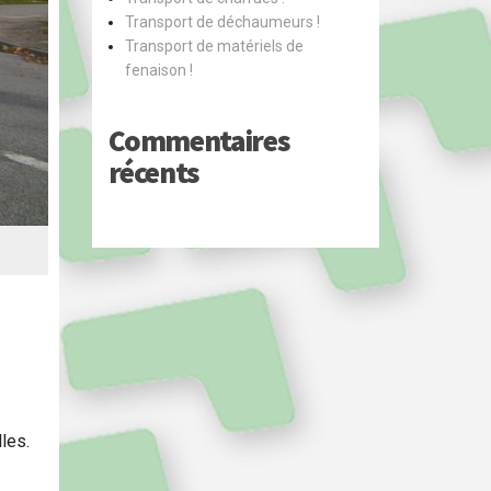
Transport de déchaumeurs !
Transport de matériels de
fenaison !
Commentaires
récents
les.