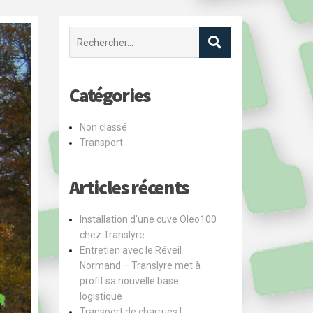
Recherche
pour
:
Catégories
Non classé
Transport
Articles récents
Installation d’une cuve Oleo100
chez Translyre
Entretien avec le Réveil
Normand – Translyre met à
profit sa nouvelle base
logistique
Transport de charrues !