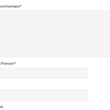
 commentaire
*
t Prénom
*
eb