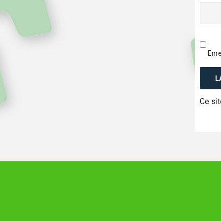
Enre
Ce sit
sont u