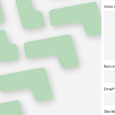
Votre
Nom e
Email
*
SIte W