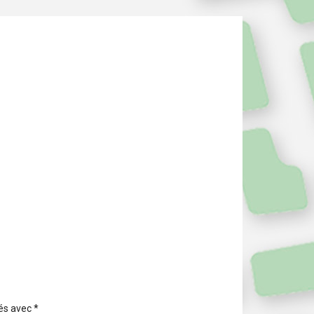
ués avec
*