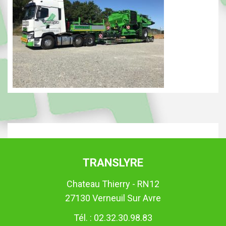
TRANSLYRE
Chateau Thierry - RN12
27130 Verneuil Sur Avre
Tél. : 02.32.30.98.83