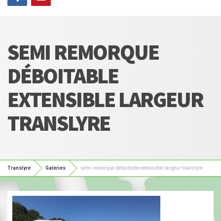
SEMI REMORQUE
DÉBOITABLE
EXTENSIBLE LARGEUR
TRANSLYRE
Translyre
Galeries
semi remorque déboitable extensible largeur translyre